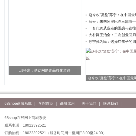
赵令欢“复盘”苏宁：在中国最
马云：未来阿里巴巴三部曲—
一名代购从业者的困惑与彷徨
大朴网王治全：二次创业回归
苏宁孙为民：选择红孩子的四
邱科东：借助网络走品牌化道路
赵令欢“复盘”苏宁：在中国最
68shop商城系统
|
学院首页
|
商城试用
|
关于我们
|
联系我们
|
68shop在线网上商城系统
联系电话：18022392521
订购热线：18022392521（服务时间周一至周日8:00至24:00）