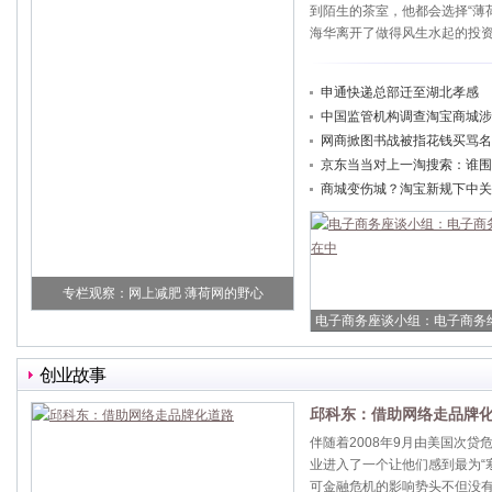
到陌生的茶室，他都会选择“薄荷
海华离开了做得风生水起的投
申通快递总部迁至湖北孝感 
中国监管机构调查淘宝商城涉
网商掀图书战被指花钱买骂名
京东当当对上一淘搜索：谁围
商城变伤城？淘宝新规下中关
专栏观察：网上减肥 薄荷网的野心
电子商务座谈小组：电子商务
中
创业故事
邱科东：借助网络走品牌
伴随着2008年9月由美国次
业进入了一个让他们感到最为“寒
可金融危机的影响势头不但没