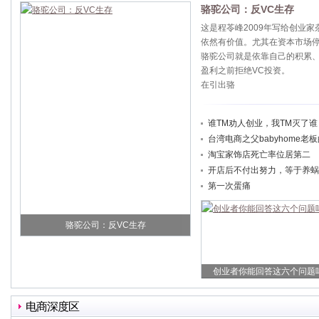
骆驼公司：反VC生存
这是程苓峰2009年写给创业
依然有价值。尤其在资本市场
骆驼公司就是依靠自己的积累
盈利之前拒绝VC投资。
在引出骆
谁TM劝人创业，我TM灭了谁
台湾电商之父babyhome老
淘宝家饰店死亡率位居第二
开店后不付出努力，等于养蜗
第一次蛋痛
骆驼公司：反VC生存
创业者你能回答这六个问题
电商深度区